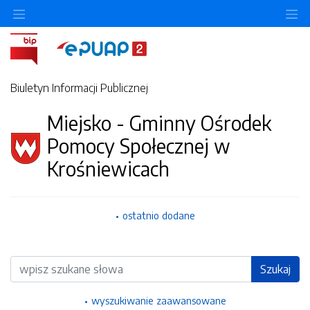
Ukryj/pokaż menu przedmiotowe
Uk
Biuletyn Informacji Publicznej
Miejsko - Gminny Ośrodek
Pomocy Społecznej w
Krośniewicach
ostatnio dodane
Wyszukiwarka
Szukaj
wyszukiwanie zaawansowane